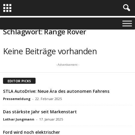
Start
Schlagworte
Range Rover
Schlagwort: Range Rover
Keine Beiträge vorhanden
- Advertisement -
EDITOR PICKS
STLA AutoDrive: Neue Ära des autonomen Fahrens
Pressemeldung
-
22. Februar 2025
Das stärkste Jahr seit Markenstart
Lothar Jungmann
-
17. Januar 2025
Ford wird noch elektrischer